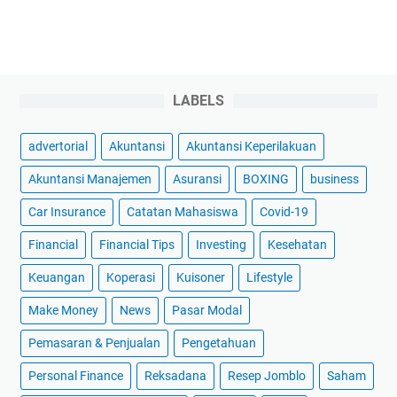
LABELS
advertorial
Akuntansi
Akuntansi Keperilakuan
Akuntansi Manajemen
Asuransi
BOXING
business
Car Insurance
Catatan Mahasiswa
Covid-19
Financial
Financial Tips
Investing
Kesehatan
Keuangan
Koperasi
Kuisoner
Lifestyle
Make Money
News
Pasar Modal
Pemasaran & Penjualan
Pengetahuan
Personal Finance
Reksadana
Resep Jomblo
Saham