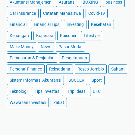
Akuntansi Manajemen
Asuransi
BOXING
business
Car Insurance
Catatan Mahasiswa
Covid-19
Financial
Financial Tips
Investing
Kesehatan
Keuangan
Koperasi
Kuisoner
Lifestyle
Make Money
News
Pasar Modal
Pemasaran & Penjualan
Pengetahuan
Personal Finance
Reksadana
Resep Jomblo
Saham
Sistem Informasi Akuntansi
SOCCER
Sport
Teknologi
Tips Investasi
Trip Ideas
UFC
Wawasan Investasi
Zakat