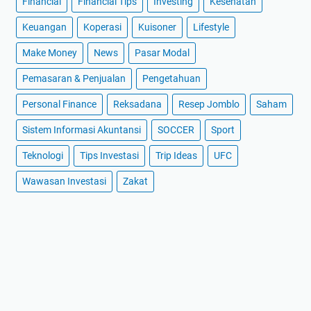
Financial
Financial Tips
Investing
Kesehatan
Keuangan
Koperasi
Kuisoner
Lifestyle
Make Money
News
Pasar Modal
Pemasaran & Penjualan
Pengetahuan
Personal Finance
Reksadana
Resep Jomblo
Saham
Sistem Informasi Akuntansi
SOCCER
Sport
Teknologi
Tips Investasi
Trip Ideas
UFC
Wawasan Investasi
Zakat