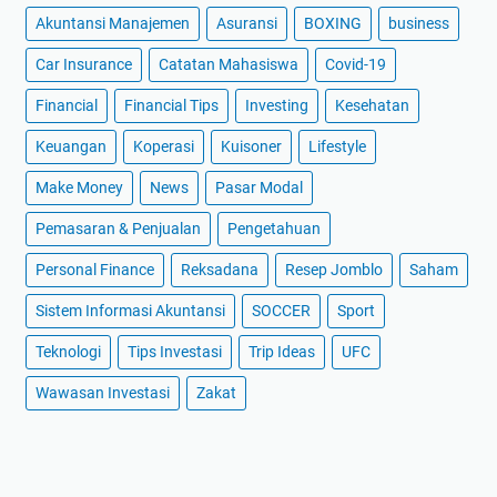
Akuntansi Manajemen
Asuransi
BOXING
business
Car Insurance
Catatan Mahasiswa
Covid-19
Financial
Financial Tips
Investing
Kesehatan
Keuangan
Koperasi
Kuisoner
Lifestyle
Make Money
News
Pasar Modal
Pemasaran & Penjualan
Pengetahuan
Personal Finance
Reksadana
Resep Jomblo
Saham
Sistem Informasi Akuntansi
SOCCER
Sport
Teknologi
Tips Investasi
Trip Ideas
UFC
Wawasan Investasi
Zakat