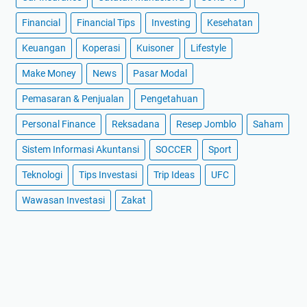
Financial
Financial Tips
Investing
Kesehatan
Keuangan
Koperasi
Kuisoner
Lifestyle
Make Money
News
Pasar Modal
Pemasaran & Penjualan
Pengetahuan
Personal Finance
Reksadana
Resep Jomblo
Saham
Sistem Informasi Akuntansi
SOCCER
Sport
Teknologi
Tips Investasi
Trip Ideas
UFC
Wawasan Investasi
Zakat